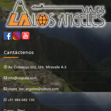
Cantáctenos
Av. Collasuyo 502, Urb. Miravalle A-3
info@viajesla.com
viajes_los_angeles@yahoo.com
+51 984 682 130
Cusco – Perú