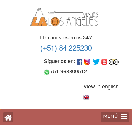
Saltar
al
contenido
(Pulse
Enter)
Llámanos, estamos 24/7
(+51) 84 225230
Síguenos en:
+51 963300512
View in english
MENÚ