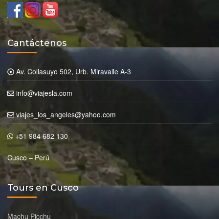
Cantáctenos
Av. Collasuyo 502, Urb. Miravalle A-3
info@viajesla.com
viajes_los_angeles@yahoo.com
+51 984 682 130
Cusco – Perú
Tours en Cusco
Machu Picchu