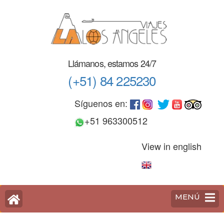
Saltar
al
contenido
(Pulse
Enter)
Llámanos, estamos 24/7
(+51) 84 225230
Síguenos en:
+51 963300512
View in english
MENÚ