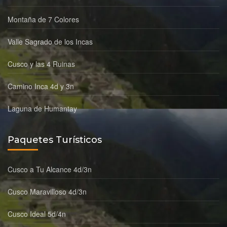
Montaña de 7 Colores
Valle Sagrado de los Incas
Cusco y las 4 Ruinas
Camino Inca 4d y 3n
Laguna de Humantay
Paquetes Turísticos
Cusco a Tu Alcance 4d/3n
Cusco Maravilloso 4d/3n
Cusco Ideal 5d/4n