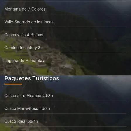
Montaña de 7 Colores
Valle Sagrado de los Incas
Cusco y las 4 Ruinas
Camino Inca 4d y 3n
Laguna de Humantay
Paquetes Turísticos
Cusco a Tu Alcance 4d/3n
Cusco Maravilloso 4d/3n
Cusco Ideal 5d/4n