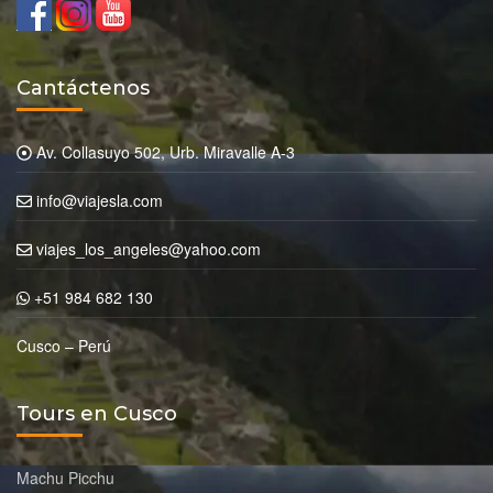
Cantáctenos
Av. Collasuyo 502, Urb. Miravalle A-3
info@viajesla.com
viajes_los_angeles@yahoo.com
+51 984 682 130
Cusco – Perú
Tours en Cusco
Machu Picchu