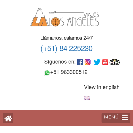
Saltar
al
contenido
(Pulse
Enter)
Llámanos, estamos 24/7
(+51) 84 225230
Síguenos en:
+51 963300512
View in english
MENÚ