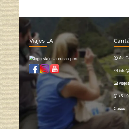
Viajes LA
Cant
Av. Co
info@
viaje
+51 9
Cusco –