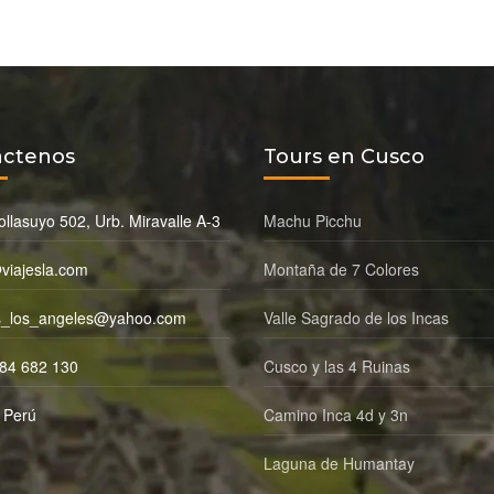
áctenos
Tours en Cusco
llasuyo 502, Urb. Miravalle A-3
Machu Picchu
viajesla.com
Montaña de 7 Colores
s_los_angeles@yahoo.com
Valle Sagrado de los Incas
84 682 130
Cusco y las 4 Ruinas
 Perú
Camino Inca 4d y 3n
Laguna de Humantay