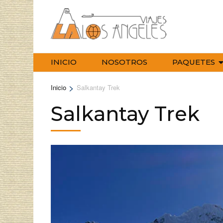
Saltar
al
contenido
(Pulse
Enter)
INICIO
NOSOTROS
PAQUETES
>
Inicio
Salkantay Trek
Salkantay Trek