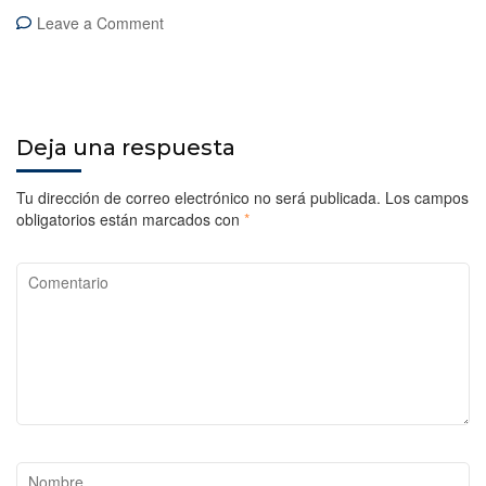
on
Leave a Comment
Cusco
y
las
4
Ruinas
Deja una respuesta
Aledañas
Tu dirección de correo electrónico no será publicada.
Los campos
obligatorios están marcados con
*
Comentario
Nombre