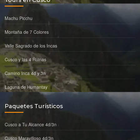
Tours en Cusco
Machu Picchu
Montaña de 7 Colores
Valle Sagrado de los Incas
Cusco y las 4 Ruinas
Camino Inca 4d y 3n
Laguna de Humantay
Paquetes Turísticos
Cusco a Tu Alcance 4d/3n
Cusco Maravilloso 4d/3n