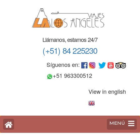
Saltar
al
contenido
(Pulse
Enter)
Llámanos, estamos 24/7
(+51) 84 225230
Síguenos en:
+51 963300512
View in english
MENÚ